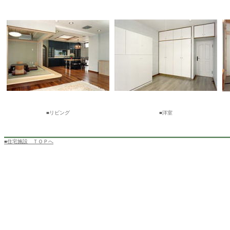
■リビング
■洋室
■住宅施設 ＴＯＰへ